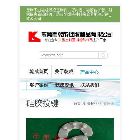
定制工业硅橡胶模压制件、密封圈、硅胶皮护套、硅
橡胶夹布隔膜片、防火阻燃特种硅橡胶零配件定制_
乾成公司
乾成首页
关于乾成
产品中心
客户案例
乾成资讯
联系我们
硅胶按键
首页
/
硅胶制品
/ 硅胶按键