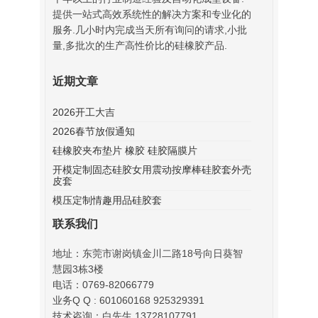
提供一站式高效系统性的解决方案和专业化的
服务.几小时内完成当天所有询问的请求,小批
量,多批次的生产高性价比的硅橡胶产品.
近期文章
2026开工大吉
2026春节放假通知
硅橡胶夹布垫片 橡胶 硅胶隔膜片
开模定制固态硅胶女用震动按摩棒硅胶套外壳
皮套
模压定制情趣用品硅胶套
联系我们
地址：东莞市谢岗镇金川二路18号向日葵智
慧园3栋3楼
电话：0769-82066779
业务Q Q : 601060168 925329391
技术咨询：白先生 13728107791