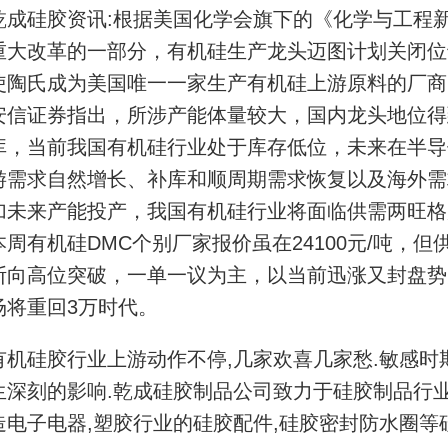
乾成硅胶资讯:根据美国化学会旗下的《化学与工程新
重大改革的一部分，有机硅生产龙头迈图计划关闭位
使陶氏成为美国唯一一家生产有机硅上游原料的厂商
安信证券指出，所涉产能体量较大，国内龙头地位得
库，当前我国有机硅行业处于库存低位，未来在半导
游需求自然增长、补库和顺周期需求恢复以及海外需
加未来产能投产，我国有机硅行业将面临供需两旺格
本周有机硅DMC个别厂家报价虽在24100元/吨，
断向高位突破，一单一议为主，以当前迅涨又封盘势
场将重回3万时代。
有机硅胶行业上游动作不停,几家欢喜几家愁.敏感时
生深刻的影响.乾成硅胶制品公司致力于硅胶制品行
造电子电器,塑胶行业的硅胶配件,硅胶密封防水圈等