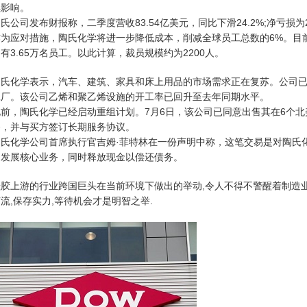
续影响。
氏公司发布财报称，二季度营收83.54亿美元，同比下滑24.2%;净亏损为
作为应对措施，陶氏化学将进一步降低成本，削减全球员工总数的6%。目前
有3.65万名员工。以此计算，裁员规模约为2200人。
陶氏化学表示，汽车、建筑、家具和床上用品的市场需求正在复苏。公司
工厂。该公司乙烯和聚乙烯设施的开工率已回升至去年同期水平。
此前，陶氏化学已经启动重组计划。7月6日，该公司已同意出售其在6个
备，并与买方签订长期服务协议。
陶氏化学公司首席执行官吉姆·菲特林在一份声明中称，这笔交易是对陶氏化
力发展核心业务，同时释放现金以偿还债务。
硅胶上游的行业跨国巨头在当前环境下做出的举动,令人不得不警醒着制造业
流,保存实力,等待机会才是明智之举.