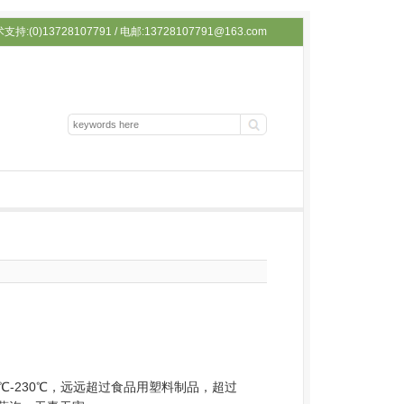
持:(0)13728107791 / 电邮:13728107791@163.com
0℃-230℃，远远超过食品用塑料制品，超过