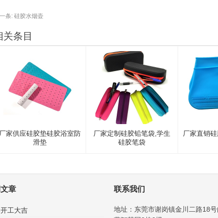
一条:
硅胶水烟壶
相关条目
厂家供应硅胶垫硅胶浴室防
厂家定制硅胶铅笔袋,学生
厂家直销硅
滑垫
硅胶笔袋
期文章
联系我们
地址：东莞市谢岗镇金川二路18号
26开工大吉