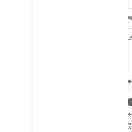
电
您
验
分
硅
移