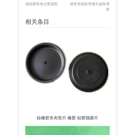
包硅胶双色注塑成型
波纹管波纹管接头波纹管
套
相关条目
硅橡胶夹布垫片 橡胶 硅胶隔膜片