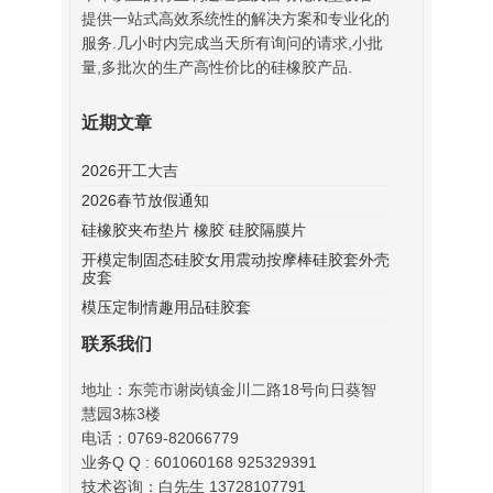
提供一站式高效系统性的解决方案和专业化的
服务.几小时内完成当天所有询问的请求,小批
量,多批次的生产高性价比的硅橡胶产品.
近期文章
2026开工大吉
2026春节放假通知
硅橡胶夹布垫片 橡胶 硅胶隔膜片
开模定制固态硅胶女用震动按摩棒硅胶套外壳
皮套
模压定制情趣用品硅胶套
联系我们
地址：东莞市谢岗镇金川二路18号向日葵智
慧园3栋3楼
电话：0769-82066779
业务Q Q : 601060168 925329391
技术咨询：白先生 13728107791