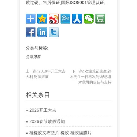
质过硬、售后保证,国际ISO9001管理认证。
分类与标签:
公司博客
上一条:
2019年开工大吉
下一条:
欢迎荒记先生,铃
大利 财源滚滚
木先生一行再次到访!感谢
对我司的信任与支持
相关条目
»
2026开工大吉
»
2026春节放假通知
»
硅橡胶夹布垫片 橡胶 硅胶隔膜片