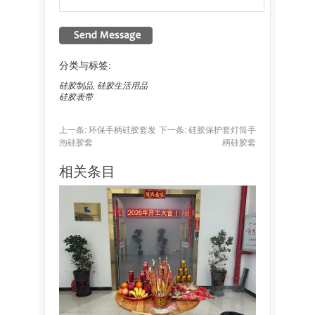
分类与标签:
硅胶制品
,
硅胶生活用品
硅胶表带
上一条:
环保手柄硅胶套发
下一条:
硅胶保护套灯筒手
泡硅胶套
柄硅胶套
相关条目