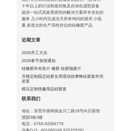
十年以上的行业制造经验及自动化成型设备.
提供一站式高效系统性的解决方案和专业化的
服务.几小时内完成当天所有询问的请求,小批
量,多批次的生产高性价比的硅橡胶产品.
近期文章
2026开工大吉
2026春节放假通知
硅橡胶夹布垫片 橡胶 硅胶隔膜片
开模定制固态硅胶女用震动按摩棒硅胶套外壳
皮套
模压定制情趣用品硅胶套
联系我们
地址：东莞市谢岗镇金川二路18号向日葵智
慧园3栋3楼
电话：0769-82066779
业务Q Q : 601060168 925329391