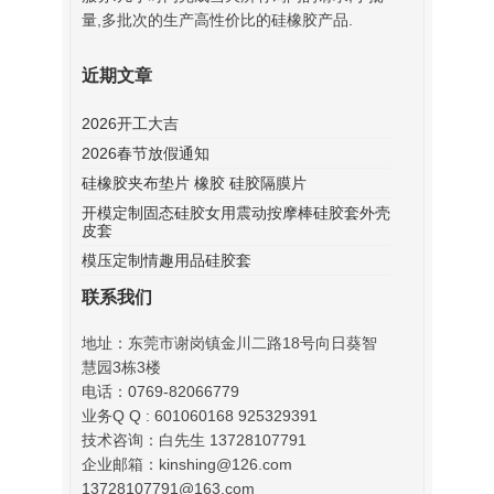
量,多批次的生产高性价比的硅橡胶产品.
近期文章
2026开工大吉
2026春节放假通知
硅橡胶夹布垫片 橡胶 硅胶隔膜片
开模定制固态硅胶女用震动按摩棒硅胶套外壳
皮套
模压定制情趣用品硅胶套
联系我们
地址：东莞市谢岗镇金川二路18号向日葵智
慧园3栋3楼
电话：0769-82066779
业务Q Q : 601060168 925329391
技术咨询：白先生 13728107791
企业邮箱：kinshing@126.com
13728107791@163.com