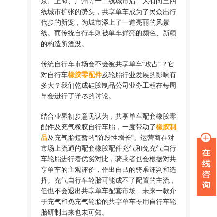
京、上海、广州等一二线城市后，大有向三四
线城市扩张的势头，共享单车成为了民众出行
代步的新宠，为城市添上了一道亮丽的风景
线。而传统自行车则被单车鲜亮的颜色、新颖
的构造所湮没。
传统自行车市场会不会被共享单车“攻占”？它
对自行车
橡胶零配件
及轮胎行业发展的影响有
多大？我们乾成硅胶制品公司业务工程在每周
早会进行了详尽的讨论。
结合业界初步意见认为，共享单车配套橡胶零
配件及充气橡胶自行车胎，一度带动了
橡胶制
品
及充气胎短暂的“阶段性增长”。运营商在对
市场上流通的配套橡胶配件充气和免充气自行
车轮胎进行着优劣对比，骑乘者也会根据对共
享单车的主观评价，作出自己的骑乘评判和选
择。充气自行车轮胎可能成不了配置的主流，
但也不会退出共享单车配套市场，未来一款介
于充气和免充气轮胎的共享单车专用自行车轮
胎研制出来也未可知。